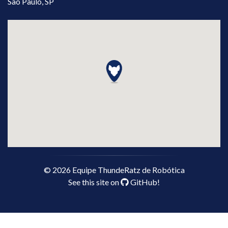
São Paulo, SP
©
2026
Equipe ThundeRatz de Robótica
See this site on
GitHub
!