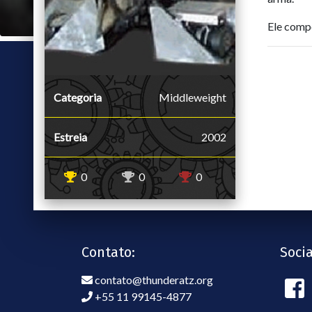
Ele compe
Categoria
Middleweight
Estreia
2002
0
0
0
Contato:
Socia
contato@thunderatz.org
+55 11 99145-4877