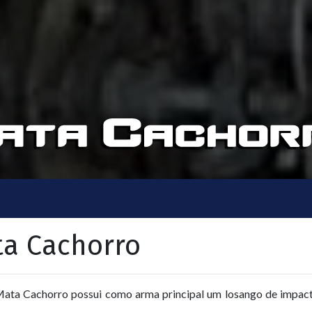
a Cachorro
ata Cachorro possui como arma principal um losango de impacto 