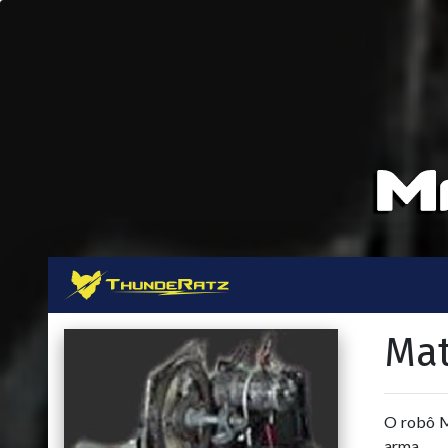
Mat
O robô M
arma.