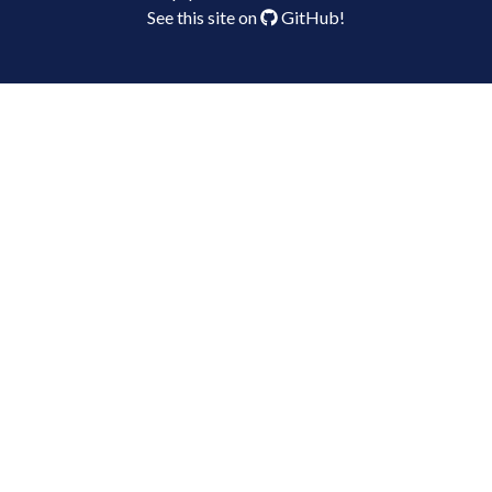
See this site on
GitHub
!