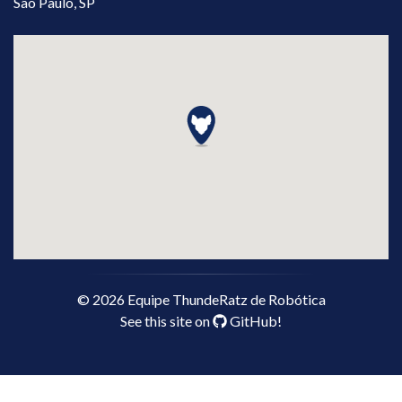
São Paulo, SP
©
2026
Equipe ThundeRatz de Robótica
See this site on
GitHub
!