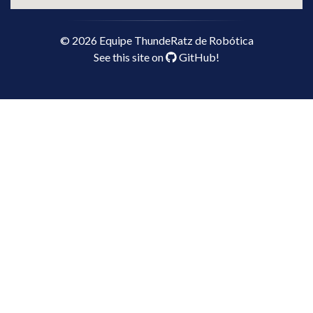
©
2026
Equipe ThundeRatz de Robótica
See this site on
GitHub
!