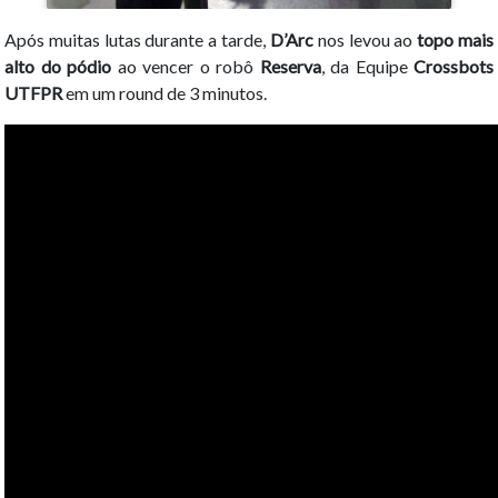
Após muitas lutas durante a tarde,
D’Arc
nos levou ao
topo mais
alto do pódio
ao vencer o robô
Reserva
, da Equipe
Crossbots
UTFPR
em um round de 3 minutos.